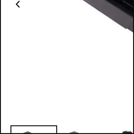
D'EX
LUMIÈRE
ÉLECTRICITÉ
STRUCTURE
Pédale d'expression de Y
CONTACT
debout et de régler
MENTIONS LÉGALES
2018 - 2026
MADE BY
IT-ERA