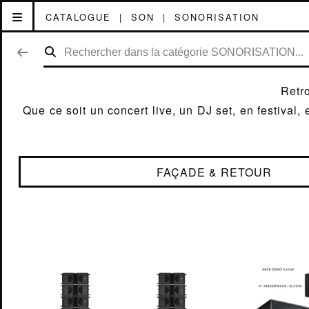
CATALOGUE
|
SON
|
SONORISATION
TECHNOMAD
AUDIO
Retro
Que ce soit un concert live, un DJ set, en festiva
FAÇADE & RETOUR
ACCUEIL
ACTUALITÉ