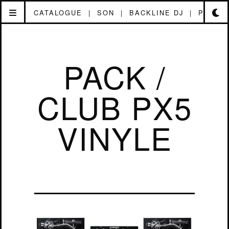
CATALOGUE
|
SON
|
BACKLINE DJ
|
PACK /
TECHNOMAD
AUDIO
PACK /
CLUB PX5
VINYLE
ACCUEIL
ACTUALITÉ
CATALOGUE
Un régie DJ analogique de qualité qui
SON