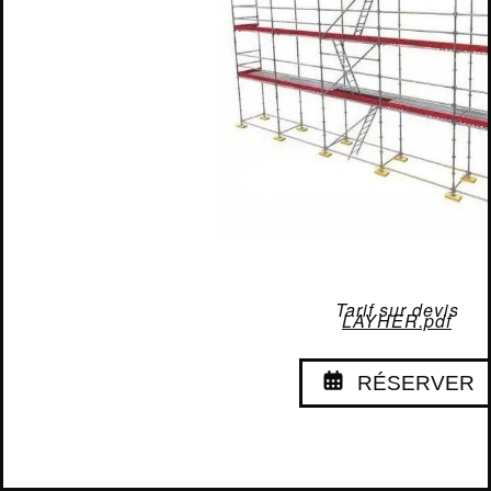
UNIVERSE
LUMIÈRE
ÉLECTRICITÉ
STRUCTURE
Echafaudage multidirectionnel Universel LIg
CONTACT
Nous contacter pour les éléments
Tarif sur devis
LAYHER.pdf
RÉSERVER
MENTIONS LÉGALES
2018 - 2026
MADE BY
IT-ERA