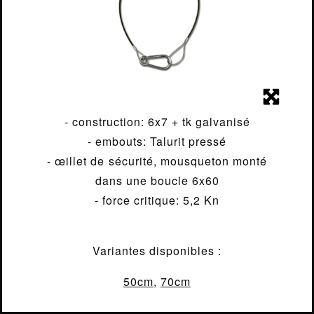
LUMIÈRE
- câble de sécurité
- longueur: selon modèle
ÉLECTRICITÉ
- diamètre: 3mm
STRUCTURE
- mousqueton
- finition noire
CONTACT
- construction: 6x7 + tk galvanisé
- embouts: Talurit pressé
- œillet de sécurité, mousqueton monté
dans une boucle 6x60
- force critique: 5,2 Kn
Variantes disponibles :
MENTIONS LÉGALES
2018 - 2026
50cm
,
70cm
MADE BY
IT-ERA