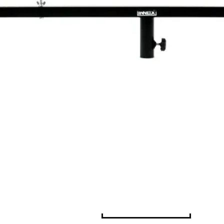
en T de la marque INNOX, permettant d'accrocher jusqu'
sur un pied lumière / enceinte jusqu'à un diamètr
Caractéristiques :
- barre en T pratique
- pour pieds de lumières et d'enceintes avec un diamè
- bouton de serrage à vis robuste pour une parfai
- longueur: 1.5 mètres
- diamètre du tube: 30 x 30 mm
3,60 € TTC
RÉSERVER