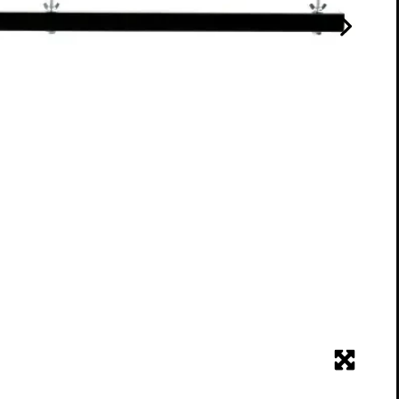
à 4 lumières, s'adaptant
e de 35 mm.
tre tube de 35 mm
te fixation