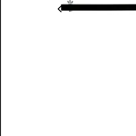
CATALOGUE
Barre 
SON
LUMIÈRE
ÉLECTRICITÉ
STRUCTURE
CONTACT