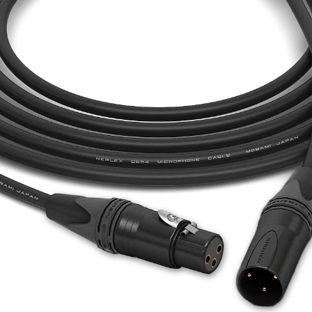
Câble équipé d'un embout XLR femelle et d'un XLR mâle
Longueur: 5m
3,00 € TTC
RÉSERVER