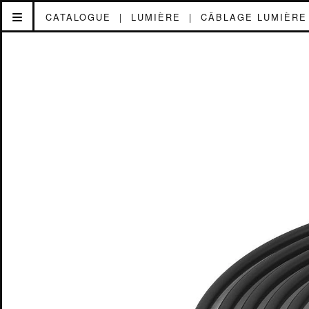
CATALOGUE
|
LUMIÈRE
|
CÂBLAGE LUMIÈRE
TECHNOMAD
AUDIO
CÂB
ACCUEIL
~
ACTUALITÉ