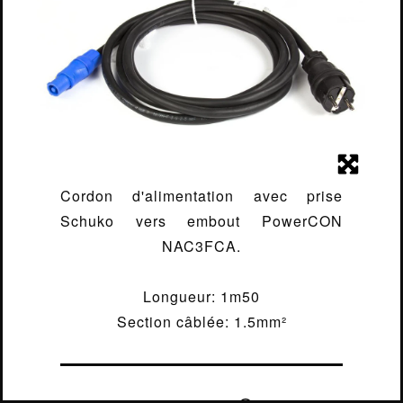
(1M50 -
LUMIÈRE
1.5MM²)
ÉLECTRICITÉ
STRUCTURE
CONTACT
Cordon d'alimentation avec prise
Schuko vers embout PowerCON
NAC3FCA.
Longueur: 1m50
Section câblée: 1.5mm²
MENTIONS LÉGALES
2018 - 2026
MADE BY
IT-ERA