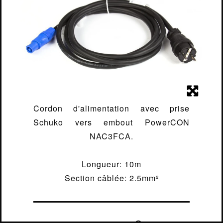
(10M -
LUMIÈRE
2.5MM²)
ÉLECTRICITÉ
STRUCTURE
CONTACT
Cordon d'alimentation avec prise
Schuko vers embout PowerCON
NAC3FCA.
Longueur: 10m
Section câblée: 2.5mm²
MENTIONS LÉGALES
2018 - 2026
MADE BY
IT-ERA