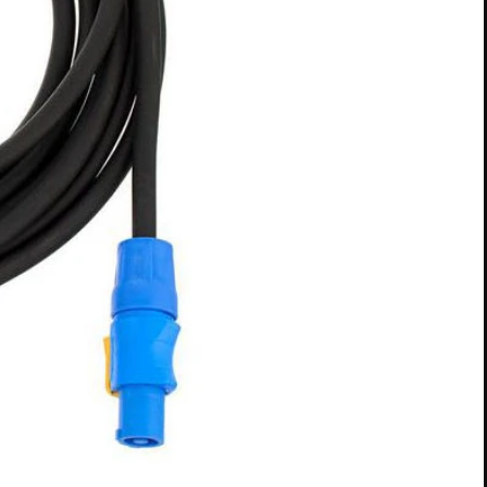
owerCON NAC3FCB vers