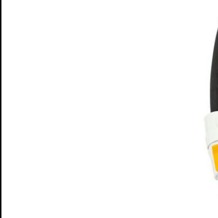
CATALOGUE
SON
LUMIÈRE
ÉLECTRICITÉ
STRUCTURE
Cordo
CONTACT