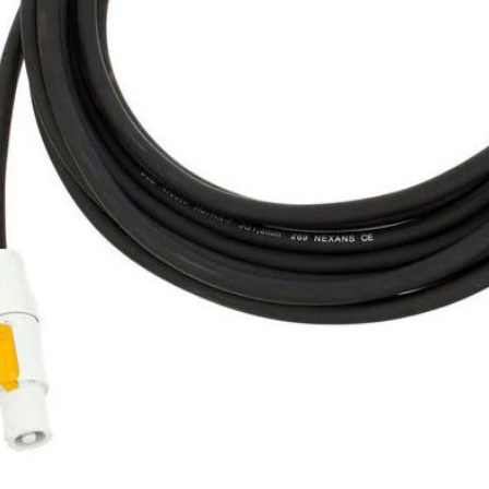
2.5MM²)
n d'alimentation avec connectiques Neutrik P
NAC3FCA.
Longueur: 1m
Section câblée: 2.5mm²
7,20 € TTC