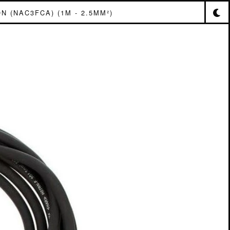
 (NAC3FCA) (1M - 2.5MM²)
ERCON
 ~
N
M -