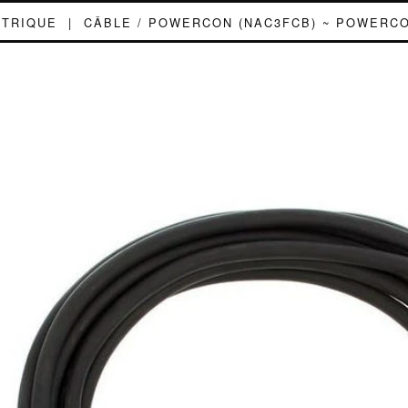
CTRIQUE
|
CÂBLE / POWERCON (NAC3FCB) ~ POWERCON
CÂBLE / POW
(NAC3FCB)
POWERCO
(NAC3FCA) (1